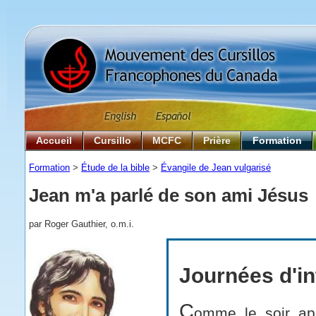
Accueil
Cursillo
MCFC
Prière
Formation
Formation
>
Étude de la bible
>
Évangile de Jean vulgarisé
Jean m'a parlé de son ami Jésus
par Roger Gauthier, o.m.i.
Journées d'in
C
omme le soir app