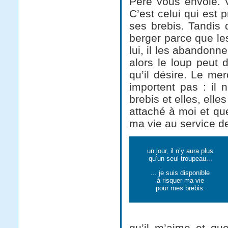
Père vous envoie. 
C’est celui qui est
ses brebis. Tandis 
berger parce que le
lui, il les abandonne
alors le loup peut 
qu’il désire. Le mer
importent pas : il 
brebis et elles, el
attaché à moi et qu
ma vie au service de
un jour, il n’y aura plus
qu’un seul troupeau...
... je suis disponible
à risquer ma vie
pour mes brebis.
qu’il m’aime et qu