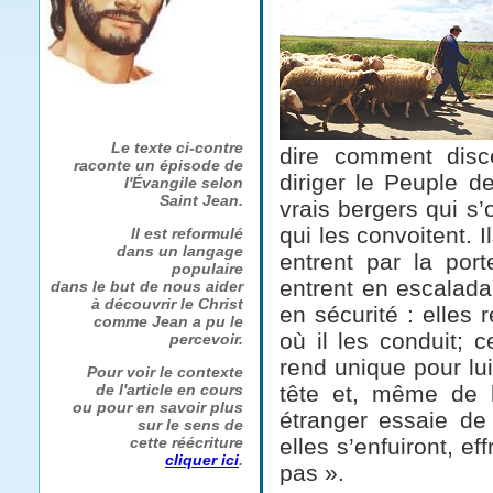
Le texte ci-contre
dire comment disc
raconte un épisode de
diriger le Peuple d
l'Évangile selon
Saint Jean.
vrais bergers qui s’
qui les convoitent. I
Il est reformulé
dans un langage
entrent par la por
populaire
entrent en escaladan
dans le but de nous aider
à découvrir le Christ
en sécurité : elles 
comme Jean a pu le
où il les conduit; 
percevoir.
rend unique pour lui
Pour voir le contexte
tête et, même de l
de l'article en cours
ou pour en savoir plus
étranger essaie de 
sur le sens de
elles s’enfuiront, e
cette réécriture
cliquer ici
.
pas ».