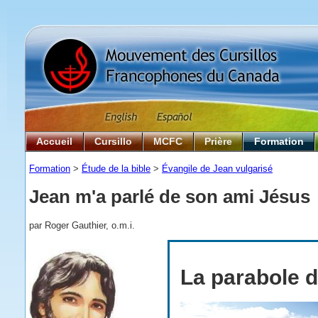
Accueil
Cursillo
MCFC
Prière
Formation
Formation
>
Étude de la bible
>
Évangile de Jean vulgarisé
Jean m'a parlé de son ami Jésus
par Roger Gauthier, o.m.i.
La parabole 