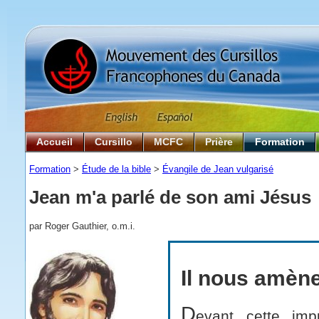
Accueil
Cursillo
MCFC
Prière
Formation
Formation
>
Étude de la bible
>
Évangile de Jean vulgarisé
Jean m'a parlé de son ami Jésus
par Roger Gauthier, o.m.i.
Il nous amèn
D
evant cette imp