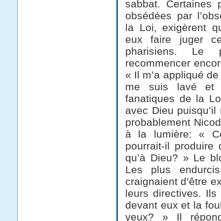
sabbat. Certaines 
obsédées par l’obs
la Loi, exigèrent q
eux faire juger c
pharisiens. Le
recommencer encore 
« Il m’a appliqué de
me suis lavé et 
fanatiques de la Lo
avec Dieu puisqu’il 
probablement Nicodè
à la lumière: « 
pourrait-il produir
qu’à Dieu? » Le bl
Les plus endurcis
craignaient d’être e
leurs directives. I
devant eux et la foul
yeux? » Il répon