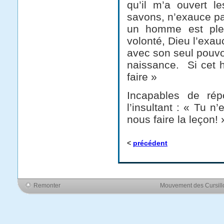
qu’il m’a ouvert l
savons, n’exauce pa
un homme est plei
volonté, Dieu l’exa
avec son seul pouvo
naissance. Si cet h
faire »
Incapables de répo
l’insultant : « Tu 
nous faire la leçon! 
<
précédent
Remonter
Mouvement des Cursil