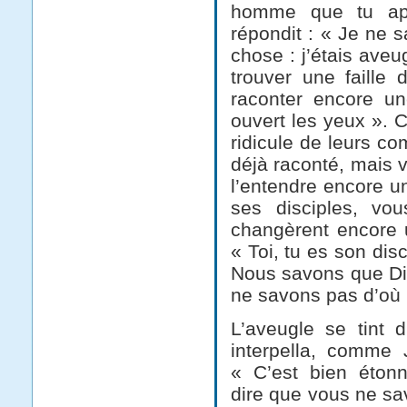
homme que tu app
répondit : « Je ne s
chose : j’étais aveu
trouver une faille 
raconter encore une
ouvert les yeux ». Ce
ridicule de leurs co
déjà raconté, mais 
l’entendre encore u
ses disciples, vo
changèrent encore un
« Toi, tu es son di
Nous savons que Die
ne savons pas d’où i
L’aveugle se tint d
interpella, comme J
« C’est bien éton
dire que vous ne sav