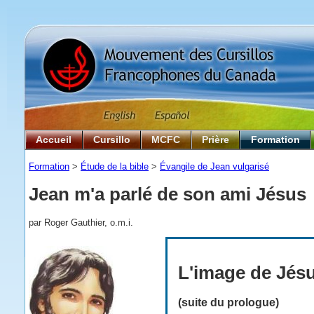
Accueil
Cursillo
MCFC
Prière
Formation
Formation
>
Étude de la bible
>
Évangile de Jean vulgarisé
Jean m'a parlé de son ami Jésus
par Roger Gauthier, o.m.i.
L'image de Jésu
(suite du prologue)