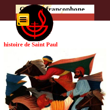
Cursillo francophone
diocèse
OTTAWA-Cornwall
Petit
histoire de Saint Paul