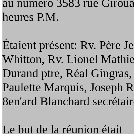
au
numéro 3583 rue
Girou
heures P.M.
Étaient
présent:
Rv
. Père J
Whitton,
Rv
.
Lionel Mathi
Durand
ptre
, Réal Gingras,
Paulette Marquis, Joseph R
8en'ard Blanchard secrétair
Le but de la réunion était