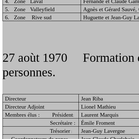
4. Zone Laval
Fernande et Claude Gama
5. Zone Valleyfield
Agnès et Gérard Sauvé, 
6. Zone Rive sud
Huguette et Jean‑Guy L
27
aoùt
1970 Formation du
personnes.
Directeur
Jean Riba
Directeur Adjoint
Lionel Mathieu
Membres élus :
Président
Laurent Marquis
:
Secrétaire :
Émile Froment
Trésorier
Jean-Guy Lavergne
: